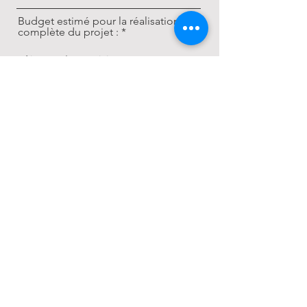
Budget estimé pour la réalisation
complète du projet :
Délais souhaités pour la réalisation
:
Documents complémentaires
(facultatif) :
Importer fichier
Joindre tout document pertinent (plans, photos, schémas, etc.)
Participer