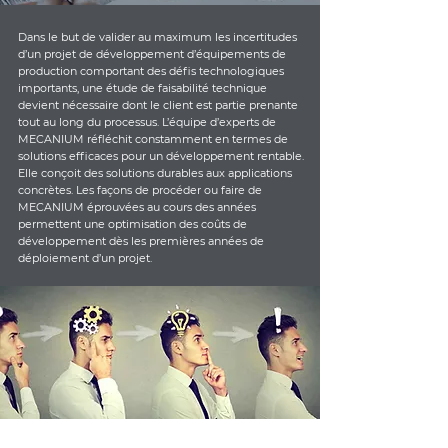
Dans le but de valider au maximum les incertitudes
d’un projet de développement d’équipements de
production comportant des défis technologiques
importants, une étude de faisabilité technique
devient nécessaire dont le client est partie prenante
tout au long du processus. L’équipe d’experts de
MECANIUM réfléchit constamment en termes de
solutions efficaces pour un développement rentable.
Elle conçoit des solutions durables aux applications
concrètes. Les façons de procéder ou faire de
MECANIUM éprouvées au cours des années
permettent une optimisation des coûts de
développement dès les premières années de
déploiement d’un projet.